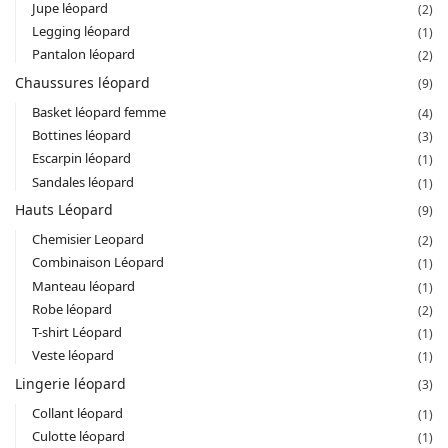
Jupe léopard
(2)
Legging léopard
(1)
Pantalon léopard
(2)
Chaussures léopard
(9)
Basket léopard femme
(4)
Bottines léopard
(3)
Escarpin léopard
(1)
Sandales léopard
(1)
Hauts Léopard
(9)
Chemisier Leopard
(2)
Combinaison Léopard
(1)
Manteau léopard
(1)
Robe léopard
(2)
T-shirt Léopard
(1)
Veste léopard
(1)
Lingerie léopard
(3)
Collant léopard
(1)
Culotte léopard
(1)