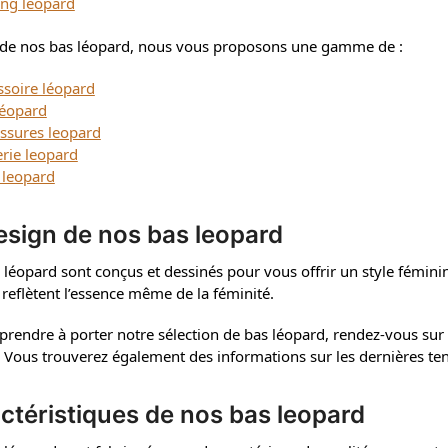
ing leopard
 de nos bas léopard, nous vous proposons une gamme de :
ssoire léopard
léopard
ssures leopard
erie leopard
 leopard
esign de nos bas leopard
 léopard sont conçus et dessinés pour vous offrir un style fémin
reflètent l’essence même de la féminité.
prendre à porter notre sélection de bas léopard, rendez-vous sur
. Vous trouverez également des informations sur les dernières 
ctéristiques de nos bas leopard