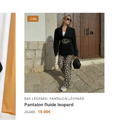
-24%
BAS LÉOPARD
,
PANTALON LÉOPARD
Pantalon fluide leopard
19.00
€
25.00
€