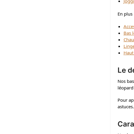
Jogg
En plus
Acce
Bas 
Chau
Ling
Haut
Le d
Nos bas
léopard 
Pour ap
astuces
Cara