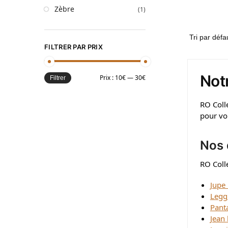
Zèbre
(1)
FILTRER PAR PRIX
Not
Prix :
10€
—
30€
Filtrer
RO Coll
pour vo
Nos 
RO Colle
Jupe
Legg
Pant
Jean