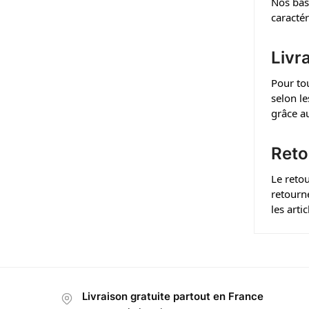
Nos bas
caracté
Livr
Pour tou
selon le
grâce au
Reto
Le retou
retourn
les arti
Livraison gratuite partout en France