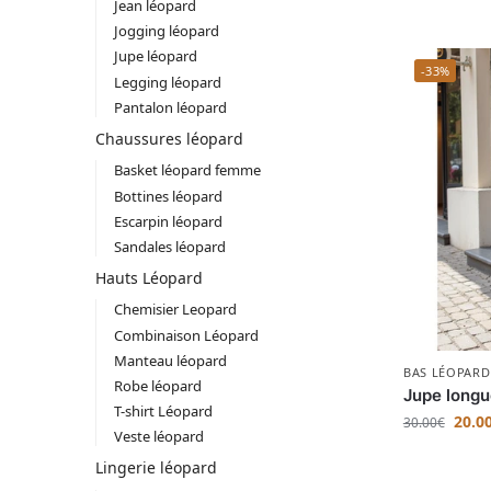
Jean léopard
Jogging léopard
Jupe léopard
-33%
Legging léopard
Pantalon léopard
Chaussures léopard
Basket léopard femme
Bottines léopard
Escarpin léopard
Sandales léopard
Hauts Léopard
Chemisier Leopard
Combinaison Léopard
Manteau léopard
BAS LÉOPARD
Robe léopard
Jupe longu
T-shirt Léopard
20.0
30.00
€
Veste léopard
Lingerie léopard