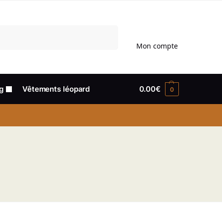
Recherche
Mon compte
g
Vêtements léopard
0.00
€
0