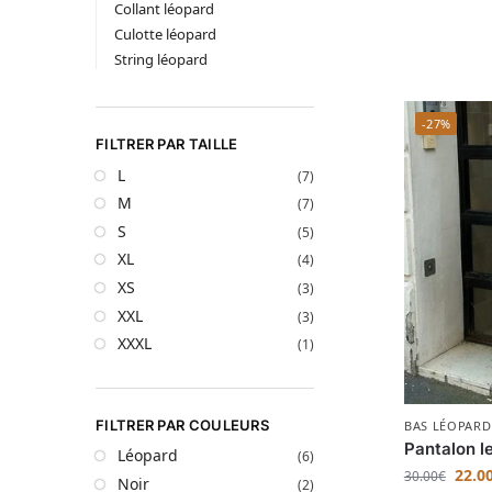
Collant léopard
Culotte léopard
String léopard
-27%
FILTRER PAR TAILLE
L
(7)
M
(7)
S
(5)
XL
(4)
XS
(3)
XXL
(3)
XXXL
(1)
FILTRER PAR COULEURS
BAS LÉOPARD
Pantalon l
Léopard
(6)
22.0
30.00
€
Noir
(2)