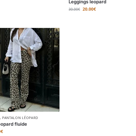
Leggings leopard
20.00
€
30.00
€
,
PANTALON LÉOPARD
eopard fluide
0
€