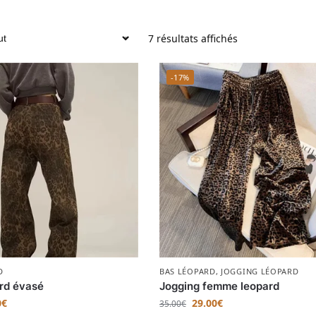
7 résultats affichés
-17%
D
BAS LÉOPARD
,
JOGGING LÉOPARD
rd évasé
Jogging femme leopard
0
€
29.00
€
35.00
€