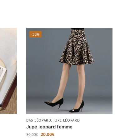
-33%
BAS LÉOPARD
,
JUPE LÉOPARD
Jupe leopard femme
20.00
€
30.00
€